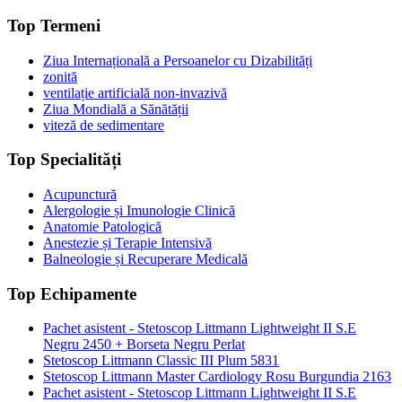
Top Termeni
Ziua Internațională a Persoanelor cu Dizabilități
zonită
ventilație artificială non-invazivă
Ziua Mondială a Sănătății
viteză de sedimentare
Top Specialități
Acupunctură
Alergologie și Imunologie Clinică
Anatomie Patologică
Anestezie și Terapie Intensivă
Balneologie și Recuperare Medicală
Top Echipamente
Pachet asistent - Stetoscop Littmann Lightweight II S.E
Negru 2450 + Borseta Negru Perlat
Stetoscop Littmann Classic III Plum 5831
Stetoscop Littmann Master Cardiology Rosu Burgundia 2163
Pachet asistent - Stetoscop Littmann Lightweight II S.E