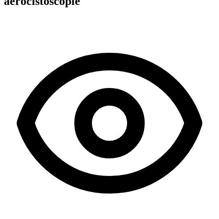
aerocistoscopie