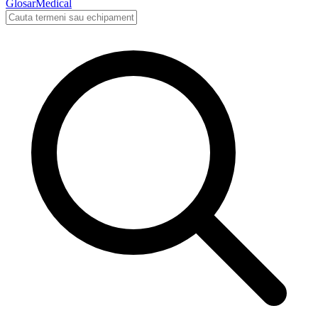
Glosar
Medical
Cauta in glosarul medical