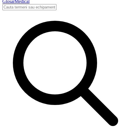
Glosar
Medical
Cauta in glosarul medical