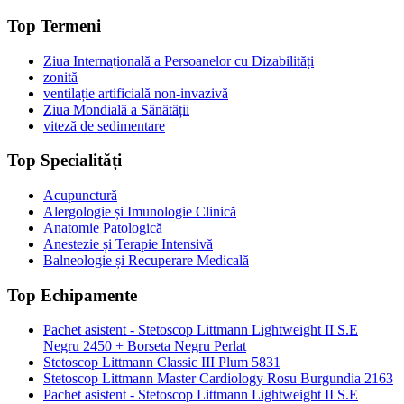
Top Termeni
Ziua Internațională a Persoanelor cu Dizabilități
zonită
ventilație artificială non-invazivă
Ziua Mondială a Sănătății
viteză de sedimentare
Top Specialități
Acupunctură
Alergologie și Imunologie Clinică
Anatomie Patologică
Anestezie și Terapie Intensivă
Balneologie și Recuperare Medicală
Top Echipamente
Pachet asistent - Stetoscop Littmann Lightweight II S.E
Negru 2450 + Borseta Negru Perlat
Stetoscop Littmann Classic III Plum 5831
Stetoscop Littmann Master Cardiology Rosu Burgundia 2163
Pachet asistent - Stetoscop Littmann Lightweight II S.E