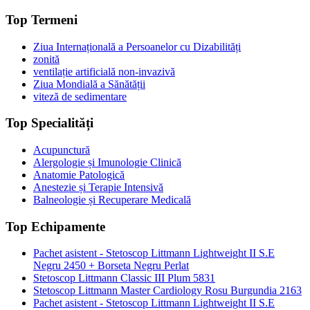
Top Termeni
Ziua Internațională a Persoanelor cu Dizabilități
zonită
ventilație artificială non-invazivă
Ziua Mondială a Sănătății
viteză de sedimentare
Top Specialități
Acupunctură
Alergologie și Imunologie Clinică
Anatomie Patologică
Anestezie și Terapie Intensivă
Balneologie și Recuperare Medicală
Top Echipamente
Pachet asistent - Stetoscop Littmann Lightweight II S.E
Negru 2450 + Borseta Negru Perlat
Stetoscop Littmann Classic III Plum 5831
Stetoscop Littmann Master Cardiology Rosu Burgundia 2163
Pachet asistent - Stetoscop Littmann Lightweight II S.E