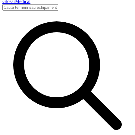
Glosar
Medical
Cauta in glosarul medical