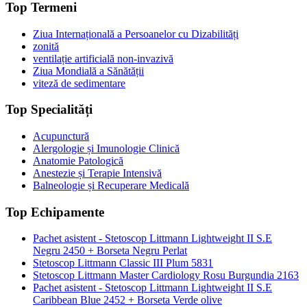
Top Termeni
Ziua Internațională a Persoanelor cu Dizabilități
zonită
ventilație artificială non-invazivă
Ziua Mondială a Sănătății
viteză de sedimentare
Top Specialități
Acupunctură
Alergologie și Imunologie Clinică
Anatomie Patologică
Anestezie și Terapie Intensivă
Balneologie și Recuperare Medicală
Top Echipamente
Pachet asistent - Stetoscop Littmann Lightweight II S.E
Negru 2450 + Borseta Negru Perlat
Stetoscop Littmann Classic III Plum 5831
Stetoscop Littmann Master Cardiology Rosu Burgundia 2163
Pachet asistent - Stetoscop Littmann Lightweight II S.E
Caribbean Blue 2452 + Borseta Verde olive