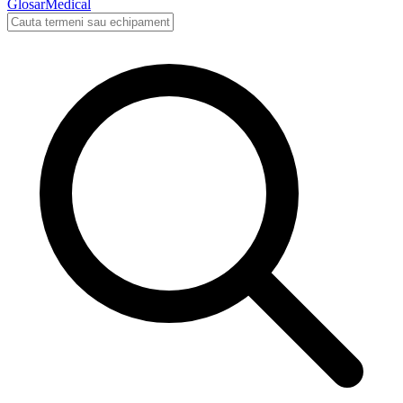
Glosar
Medical
Cauta in glosarul medical