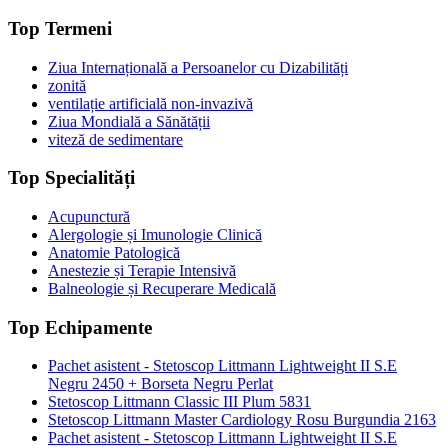
Top Termeni
Ziua Internațională a Persoanelor cu Dizabilități
zonită
ventilație artificială non-invazivă
Ziua Mondială a Sănătății
viteză de sedimentare
Top Specialități
Acupunctură
Alergologie și Imunologie Clinică
Anatomie Patologică
Anestezie și Terapie Intensivă
Balneologie și Recuperare Medicală
Top Echipamente
Pachet asistent - Stetoscop Littmann Lightweight II S.E
Negru 2450 + Borseta Negru Perlat
Stetoscop Littmann Classic III Plum 5831
Stetoscop Littmann Master Cardiology Rosu Burgundia 2163
Pachet asistent - Stetoscop Littmann Lightweight II S.E