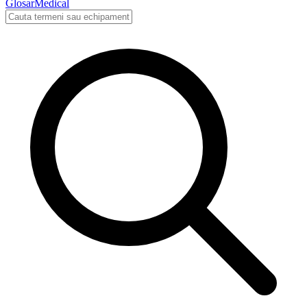
Glosar
Medical
Cauta in glosarul medical