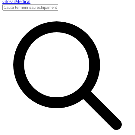
Glosar
Medical
Cauta in glosarul medical