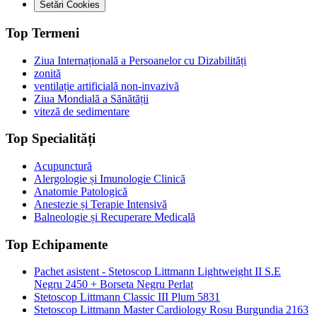
Setări Cookies
Top Termeni
Ziua Internațională a Persoanelor cu Dizabilități
zonită
ventilație artificială non-invazivă
Ziua Mondială a Sănătății
viteză de sedimentare
Top Specialități
Acupunctură
Alergologie și Imunologie Clinică
Anatomie Patologică
Anestezie și Terapie Intensivă
Balneologie și Recuperare Medicală
Top Echipamente
Pachet asistent - Stetoscop Littmann Lightweight II S.E
Negru 2450 + Borseta Negru Perlat
Stetoscop Littmann Classic III Plum 5831
Stetoscop Littmann Master Cardiology Rosu Burgundia 2163